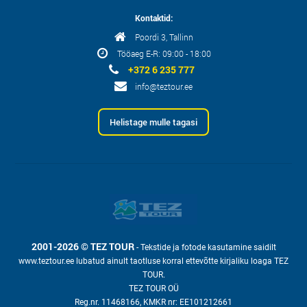
Kontaktid:
Poordi 3, Tallinn
Tööaeg E-R: 09:00 - 18:00
+372 6 235 777
info@teztour.ee
Helistage mulle tagasi
2001-2026 © TEZ TOUR
- Tekstide ja fotode kasutamine saidilt
www.teztour.ee lubatud ainult taotluse korral ettevõtte kirjaliku loaga TEZ
TOUR.
TEZ TOUR OÜ
Reg.nr. 11468166, KMKR nr: EE101212661