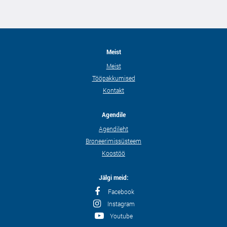
Meist
Meist
Tööpakkumised
Kontakt
Agendile
Agendileht
Broneerimissüsteem
Koostöö
Jälgi meid:
Facebook
Instagram
Youtube