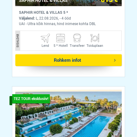
SAPHIR HOTEL & VILLAS
SAPHIR HOTEL & VILLAS 5 *
Väljalend:
L, 22.08.2026, - 4 ööd
UAI - Ultra kõik hinnas, hind inimese kohta DBL
SISALDAB
Lend
5 *
Hotell
Transfeer
Toiduplaan
Rohkem infot
TEZ TOUR eksklusiiv!