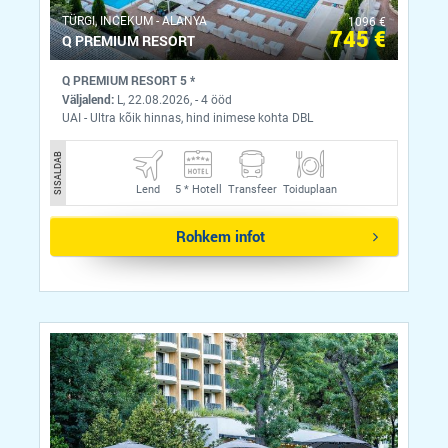
ТÜRGI, INCEKUM - ALANYA
1096 €
745 €
Q PREMIUM RESORT
Q PREMIUM RESORT 5 *
Väljalend:
L, 22.08.2026, - 4 ööd
UAI - Ultra kõik hinnas, hind inimese kohta DBL
SISALDAB
Lend
5 *
Hotell
Transfeer
Toiduplaan
Rohkem infot