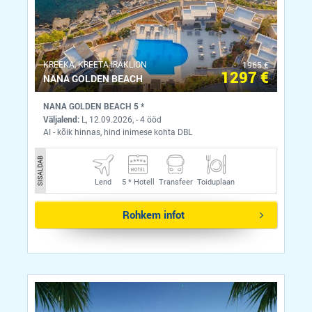
KREEKA, KREETA-IRAKLION
1965 €
1297 €
NANA GOLDEN BEACH
NANA GOLDEN BEACH 5 *
Väljalend:
L, 12.09.2026, - 4 ööd
AI - kõik hinnas, hind inimese kohta DBL
SISALDAB
Lend
5 *
Hotell
Transfeer
Toiduplaan
Rohkem infot