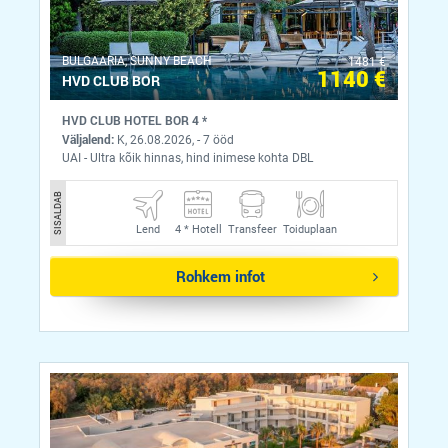
BULGAARIA, SUNNY BEACH
1481 €
1140 €
HVD CLUB BOR
HVD CLUB HOTEL BOR 4 *
Väljalend:
K, 26.08.2026, - 7 ööd
UAI - Ultra kõik hinnas, hind inimese kohta DBL
SISALDAB
Lend
4 *
Hotell
Transfeer
Toiduplaan
Rohkem infot