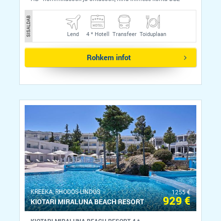
SISALDAB
Lend
4 *
Hotell
Transfeer
Toiduplaan
Rohkem infot
KREEKA, RHODOS-LINDOS
1255 €
929 €
KIOTARI MIRALUNA BEACH RESORT