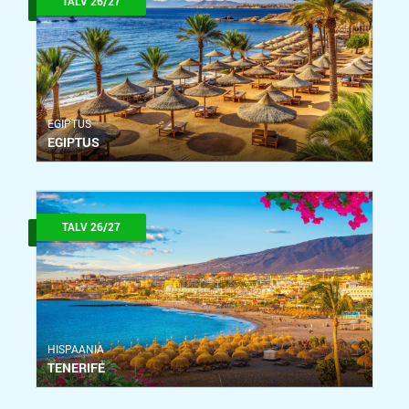
TALV 26/27
ЕGIPTUS
EGIPTUS
TALV 26/27
HISPAANIA
TENERIFE