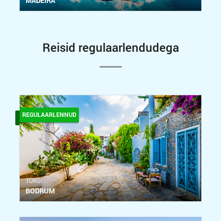
MADEIRA
Reisid regulaarlendudega
REGULAARLENNUD
ТÜRGI
BODRUM