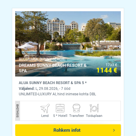
BULGAARIA, SUNNY BEACH
DREAMS SUNNY BEACH RESORT &
1733 €
1144 €
SPA
ALUA SUNNY BEACH RESORT & SPA 5 *
Väljalend:
L, 29.08.2026, - 7 ööd
UNLIMITED-LUXURY AI, hind inimese kohta DBL
SISALDAB
Lend
5 *
Hotell
Transfeer
Toiduplaan
Rohkem infot