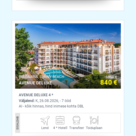
BULGAARIA, SUNNY BEACH
1050 €
840 €
AVENUE DELUXE
AVENUE DELUXE 4 *
Väljalend:
K, 26.08.2026, - 7 ööd
AI - kõik hinnas, hind inimese kohta DBL
SISALDAB
Lend
4 *
Hotell
Transfeer
Toiduplaan