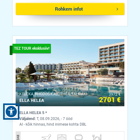
Rohkem infot
TEZ TOUR eksklusiiv!
KREEKA, RHODOS-KALLITHEA/FALIRAKI
3972 €
2701 €
ELLA HELEA
ELLA HELEA 5 *
Väljalend:
T, 08.09.2026, - 7 ööd
AI - kõik hinnas, hind inimese kohta DBL