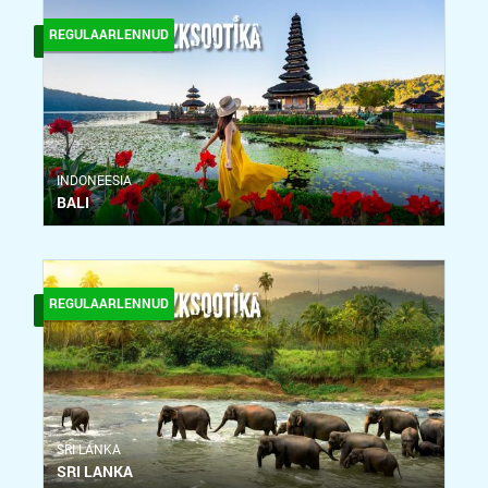
REGULAARLENNUD
INDONEESIA
BALI
REGULAARLENNUD
SRI LANKA
SRI LANKA