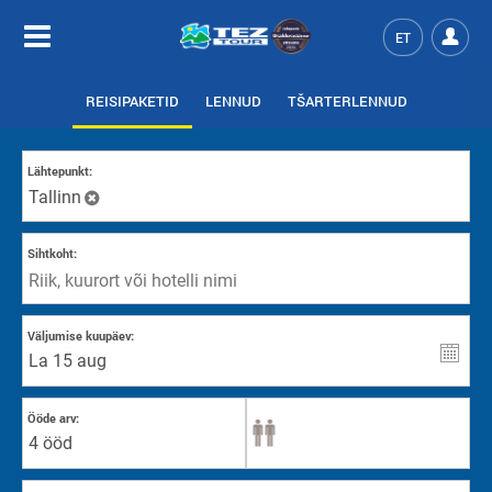
ET
REISIPAKETID
LENNUD
TŠARTERLENNUD
Lähtepunkt:
Tallinn
Sihtkoht:
Väljumise kuupäev:
Ööde arv:
4 ööd