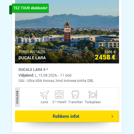
TEZ TOUR eksklusiiv!
ТÜRGI, ANTALYA
3366 €
2458 €
DUCALE LARA
DUCALE LARA 5 *
Väljalend:
L, 15.08.2026, - 11 ööd
UAI - Ultra kõik hinnas, hind inimese kohta DBL
SISALDAB
Lend
5 *
Hotell
Transfeer
Toiduplaan
Rohkem infot