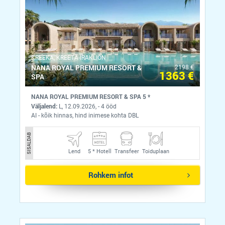
KREEKA, KREETA-IRAKLION
NANA ROYAL PREMIUM RESORT &
2198 €
1363 €
SPA
NANA ROYAL PREMIUM RESORT & SPA 5 *
Väljalend:
L, 12.09.2026, - 4 ööd
AI - kõik hinnas, hind inimese kohta DBL
SISALDAB
Lend
5 *
Hotell
Transfeer
Toiduplaan
Rohkem infot