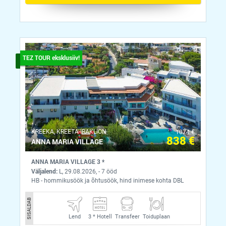
TEZ TOUR eksklusiiv!
KREEKA, KREETA-IRAKLION
1074 €
838 €
ANNA MARIA VILLAGE
ANNA MARIA VILLAGE 3 *
Väljalend:
L, 29.08.2026, - 7 ööd
HB - hommikusöök ja õhtusöök, hind inimese kohta DBL
SISALDAB
Lend
3 *
Hotell
Transfeer
Toiduplaan