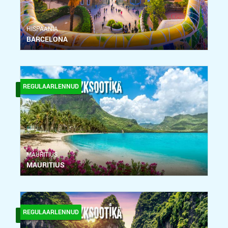
HISPAANIA
BARCELONA
REGULAARLENNUD
MAURITIUS
MAURITIUS
REGULAARLENNUD