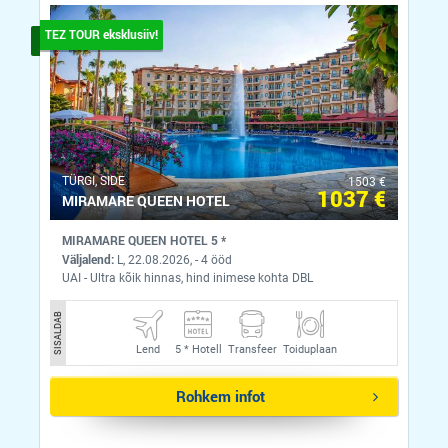
TEZ TOUR eksklusiiv!
ТÜRGI, SIDE
1503 €
1037 €
MIRAMARE QUEEN HOTEL
MIRAMARE QUEEN HOTEL 5 *
Väljalend:
L, 22.08.2026, - 4 ööd
UAI - Ultra kõik hinnas, hind inimese kohta DBL
SISALDAB
Lend
5 *
Hotell
Transfeer
Toiduplaan
Rohkem infot