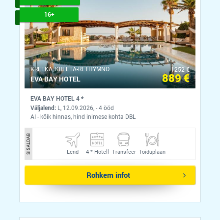
16+
KREEKA, KREETA-RETHYMNO
1252 €
889 €
EVA BAY HOTEL
EVA BAY HOTEL 4 *
Väljalend:
L, 12.09.2026, - 4 ööd
AI - kõik hinnas, hind inimese kohta DBL
SISALDAB
Lend
4 *
Hotell
Transfeer
Toiduplaan
Rohkem infot