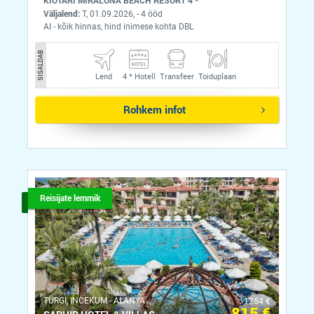
KIOTARI MIRALUNA BEACH RESORT 4 *
Väljalend:
T, 01.09.2026, - 4 ööd
AI - kõik hinnas, hind inimese kohta DBL
SISALDAB
Lend
4 *
Hotell
Transfeer
Toiduplaan
Rohkem infot
Reisijate lemmik
ТÜRGI, INCEKUM - ALANYA
1254 €
815 €