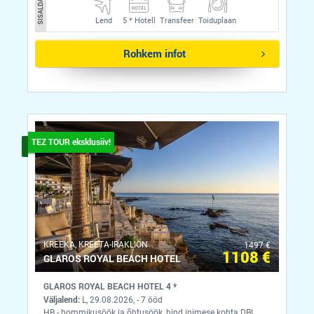
SISALDAB
Lend
5 *
Hotell
Transfeer
Toiduplaan
Rohkem infot
TEZ TOUR eksklusiiv!
KREEKA, KREETA-IRAKLION
1497 €
1108 €
GLAROS ROYAL BEACH HOTEL
GLAROS ROYAL BEACH HOTEL 4 *
Väljalend:
L, 29.08.2026, - 7 ööd
HB - hommikusöök ja õhtusöök, hind inimese kohta DBL