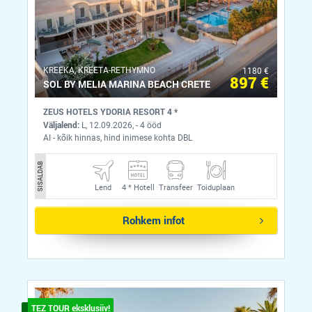
KREEKA, KREETA-RETHYMNO
1180 €
897 €
SOL BY MELIA MARINA BEACH CRETE
ZEUS HOTELS YDORIA RESORT 4 *
Väljalend:
L, 12.09.2026, - 4 ööd
AI - kõik hinnas, hind inimese kohta DBL
SISALDAB
Lend
4 *
Hotell
Transfeer
Toiduplaan
Rohkem infot
TEZ TOUR eksklusiiv!