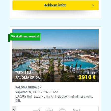
Rohkem infot
Värskelt renoveeritud
ТÜRGI, BELEK
4694 €
2910 €
PALOMA GRIDA
PALOMA GRIDA 5 *
Väljalend:
N, 13.08.2026, - 6 ööd
LUXURY UAI - Luxury Ultra All Inclusive, hind inimese kohta
DBL