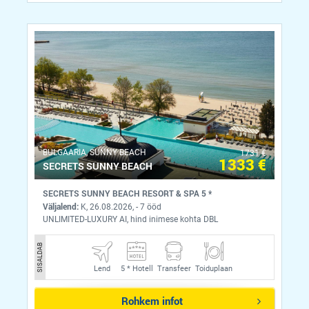
BULGAARIA, SUNNY BEACH
1731 €
1333 €
SECRETS SUNNY BEACH
SECRETS SUNNY BEACH RESORT & SPA 5 *
Väljalend:
K, 26.08.2026, - 7 ööd
UNLIMITED-LUXURY AI, hind inimese kohta DBL
SISALDAB
Lend
5 *
Hotell
Transfeer
Toiduplaan
Rohkem infot