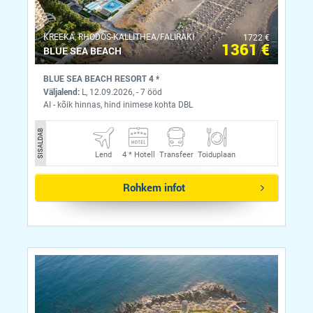
KREEKA, RHODOS-KALLITHEA/FALIRAKI
1722 €
1361 €
BLUE SEA BEACH
BLUE SEA BEACH RESORT 4 *
Väljalend:
L, 12.09.2026, - 7 ööd
AI - kõik hinnas, hind inimese kohta DBL
SISALDAB
Lend
4 *
Hotell
Transfeer
Toiduplaan
Rohkem infot