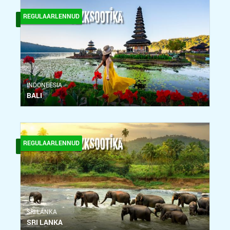
REGULAARLENNUD
INDONEESIA
BALI
REGULAARLENNUD
SRI LANKA
SRI LANKA