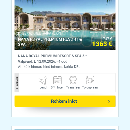
KREEKA, KREETA-IRAKLION
NANA ROYAL PREMIUM RESORT &
1747 €
1363 €
SPA
NANA ROYAL PREMIUM RESORT & SPA 5 *
Väljalend:
L, 12.09.2026, - 4 ööd
AI - kõik hinnas, hind inimese kohta DBL
SISALDAB
Lend
5 *
Hotell
Transfeer
Toiduplaan
Rohkem infot