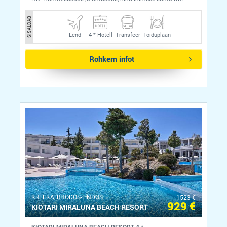
SISALDAB
Lend
4 *
Hotell
Transfeer
Toiduplaan
Rohkem infot
KREEKA, RHODOS-LINDOS
1523 €
929 €
KIOTARI MIRALUNA BEACH RESORT