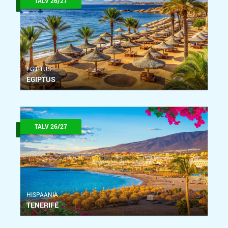
TALV 26/27
ЕGIPTUS
EGIPTUS
TALV 26/27
HISPAANIA
TENERIFE