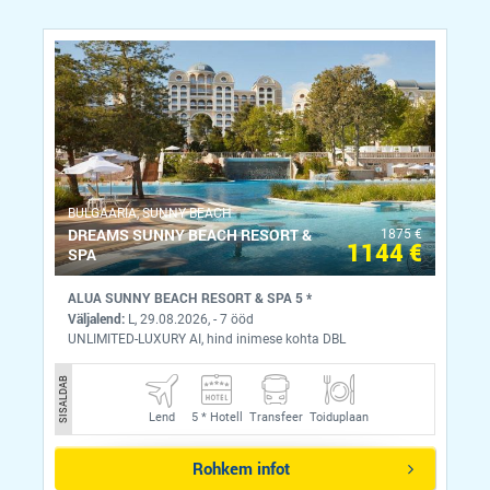
BULGAARIA, SUNNY BEACH
DREAMS SUNNY BEACH RESORT &
1875 €
1144 €
SPA
ALUA SUNNY BEACH RESORT & SPA 5 *
Väljalend:
L, 29.08.2026, - 7 ööd
UNLIMITED-LUXURY AI, hind inimese kohta DBL
SISALDAB
Lend
5 *
Hotell
Transfeer
Toiduplaan
Rohkem infot