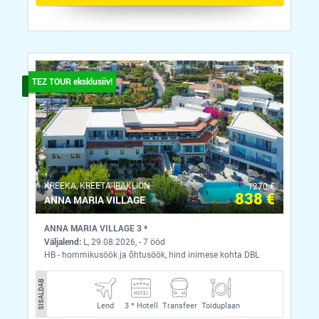
TEZ TOUR eksklusiiv!
KREEKA, KREETA-IRAKLION
1270 €
838 €
ANNA MARIA VILLAGE
ANNA MARIA VILLAGE 3 *
Väljalend:
L, 29.08.2026, - 7 ööd
HB - hommikusöök ja õhtusöök, hind inimese kohta DBL
SISALDAB
Lend
3 *
Hotell
Transfeer
Toiduplaan