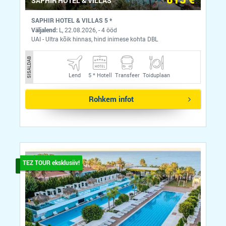
SAPHIR HOTEL & VILLAS
SAPHIR HOTEL & VILLAS 5 *
Väljalend:
L, 22.08.2026, - 4 ööd
UAI - Ultra kõik hinnas, hind inimese kohta DBL
SISALDAB
Lend
5 *
Hotell
Transfeer
Toiduplaan
Rohkem infot
TEZ TOUR eksklusiiv!