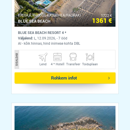
KREEKA, RHODOS-KALLITHEA/FALIRAKI
1722 €
1361 €
BLUE SEA BEACH
BLUE SEA BEACH RESORT 4 *
Väljalend:
L, 12.09.2026, - 7 ööd
AI - kõik hinnas, hind inimese kohta DBL
SISALDAB
Lend
4 *
Hotell
Transfeer
Toiduplaan
Rohkem infot