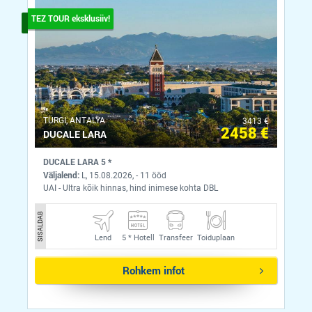
TEZ TOUR eksklusiiv!
ТÜRGI, ANTALYA
3413 €
2458 €
DUCALE LARA
DUCALE LARA 5 *
Väljalend:
L, 15.08.2026, - 11 ööd
UAI - Ultra kõik hinnas, hind inimese kohta DBL
SISALDAB
Lend
5 *
Hotell
Transfeer
Toiduplaan
Rohkem infot