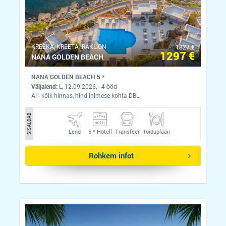
KREEKA, KREETA-IRAKLION
1827 €
1297 €
NANA GOLDEN BEACH
NANA GOLDEN BEACH 5 *
Väljalend:
L, 12.09.2026, - 4 ööd
AI - kõik hinnas, hind inimese kohta DBL
SISALDAB
Lend
5 *
Hotell
Transfeer
Toiduplaan
Rohkem infot