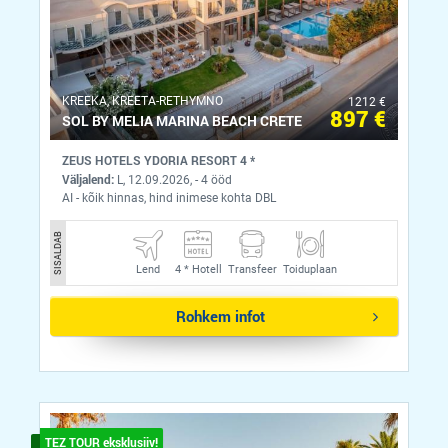
KREEKA, KREETA-RETHYMNO
1212 €
897 €
SOL BY MELIA MARINA BEACH CRETE
ZEUS HOTELS YDORIA RESORT 4 *
Väljalend:
L, 12.09.2026, - 4 ööd
AI - kõik hinnas, hind inimese kohta DBL
SISALDAB
Lend
4 *
Hotell
Transfeer
Toiduplaan
Rohkem infot
TEZ TOUR eksklusiiv!