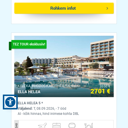
Rohkem infot
TEZ TOUR eksklusiiv!
KREEKA, RHODOS-KALLITHEA/FALIRAKI
3650 €
2701 €
ELLA HELEA
ELLA HELEA 5 *
Väljalend:
T, 08.09.2026, - 7 ööd
AI - kõik hinnas, hind inimese kohta DBL