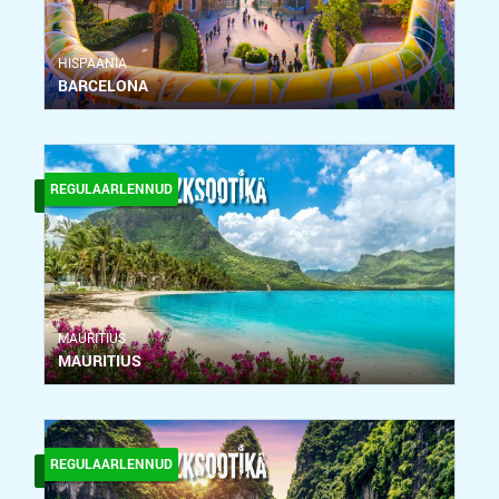
HISPAANIA
BARCELONA
REGULAARLENNUD
MAURITIUS
MAURITIUS
REGULAARLENNUD