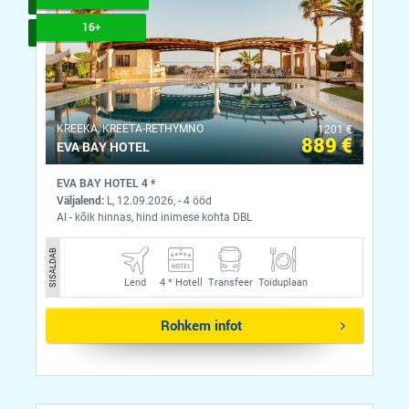
16+
KREEKA, KREETA-RETHYMNO
1201 €
889 €
EVA BAY HOTEL
EVA BAY HOTEL 4 *
Väljalend:
L, 12.09.2026, - 4 ööd
AI - kõik hinnas, hind inimese kohta DBL
SISALDAB
Lend
4 *
Hotell
Transfeer
Toiduplaan
Rohkem infot