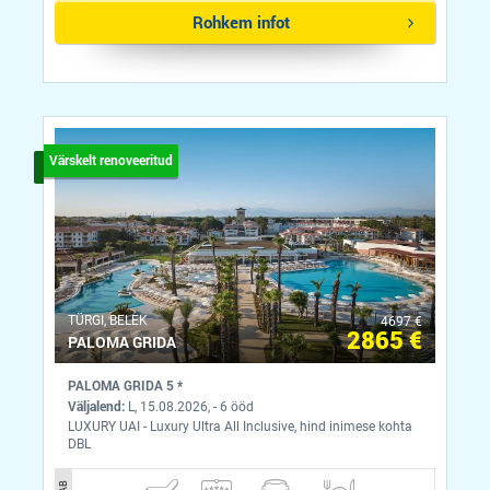
Rohkem infot
Värskelt renoveeritud
ТÜRGI, BELEK
4697 €
2865 €
PALOMA GRIDA
PALOMA GRIDA 5 *
Väljalend:
L, 15.08.2026, - 6 ööd
LUXURY UAI - Luxury Ultra All Inclusive, hind inimese kohta
DBL