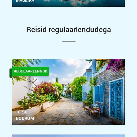
MADEIRA
Reisid regulaarlendudega
REGULAARLENNUD
ТÜRGI
BODRUM