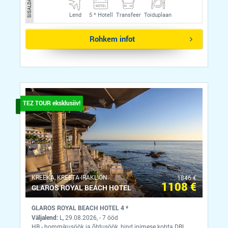
SISALDAB
Lend
5 *
Hotell
Transfeer
Toiduplaan
Rohkem infot
TEZ TOUR eksklusiiv!
KREEKA, KREETA-IRAKLION
1846 €
1108 €
GLAROS ROYAL BEACH HOTEL
GLAROS ROYAL BEACH HOTEL 4 *
Väljalend:
L, 29.08.2026, - 7 ööd
HB - hommikusöök ja õhtusöök, hind inimese kohta DBL