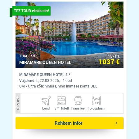
TEZ TOUR eksklusiiv!
ТÜRGI, SIDE
1571 €
1037 €
MIRAMARE QUEEN HOTEL
MIRAMARE QUEEN HOTEL 5 *
Väljalend:
L, 22.08.2026, - 4 ööd
UAI - Ultra kõik hinnas, hind inimese kohta DBL
SISALDAB
Lend
5 *
Hotell
Transfeer
Toiduplaan
Rohkem infot