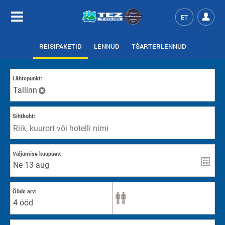
ET
REISIPAKETID
LENNUD
TŠARTERLENNUD
Lähtepunkt:
Tallinn
Sihtkoht:
Väljumise kuupäev:
Ööde arv:
4 ööd