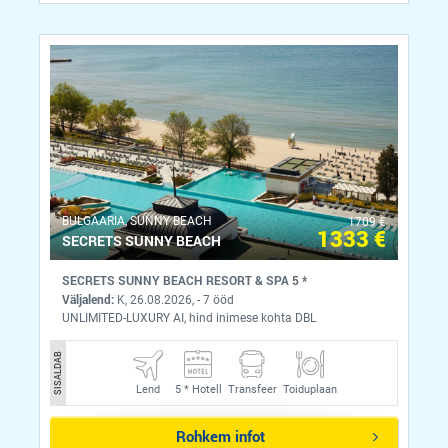
BULGAARIA, SUNNY BEACH
1709 €
1333 €
SECRETS SUNNY BEACH
SECRETS SUNNY BEACH RESORT & SPA 5 *
Väljalend:
K, 26.08.2026, - 7 ööd
UNLIMITED-LUXURY AI, hind inimese kohta DBL
SISALDAB
Lend
5 *
Hotell
Transfeer
Toiduplaan
Rohkem infot