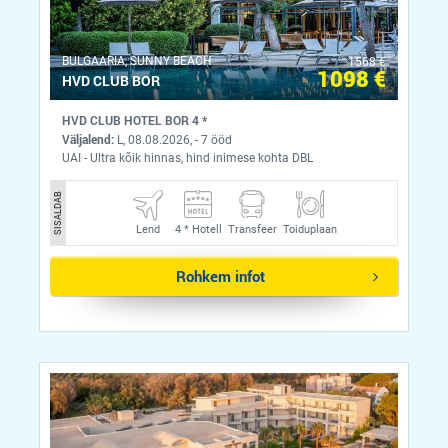
BULGAARIA, SUNNY BEACH
1568 €
1098 €
HVD CLUB BOR
HVD CLUB HOTEL BOR 4 *
Väljalend:
L, 08.08.2026, - 7 ööd
UAI - Ultra kõik hinnas, hind inimese kohta DBL
SISALDAB
Lend
4 *
Hotell
Transfeer
Toiduplaan
Rohkem infot