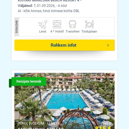
KIOTARI MIRALUNA BEACH RESORT 4 *
Väljalend:
T, 01.09.2026, - 4 ööd
AI - kõik hinnas, hind inimese kohta DBL
SISALDAB
Lend
4 *
Hotell
Transfeer
Toiduplaan
Rohkem infot
Reisijate lemmik
ТÜRGI, INCEKUM - ALANYA
1199 €
815 €