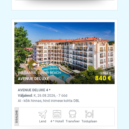
BULGAARIA, SUNNY BEACH
1183 €
840 €
AVENUE DELUXE
AVENUE DELUXE 4 *
Väljalend:
K, 26.08.2026, - 7 ööd
AI - kõik hinnas, hind inimese kohta DBL
SISALDAB
Lend
4 *
Hotell
Transfeer
Toiduplaan