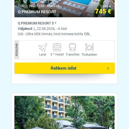
ТÜRGI, INCEKUM - ALANYA
1146 €
745 €
Q PREMIUM RESORT
Q PREMIUM RESORT 5 *
Väljalend:
L, 22.08.2026, - 4 ööd
UAI - Ultra kõik hinnas, hind inimese kohta DBL
SISALDAB
Lend
5 *
Hotell
Transfeer
Toiduplaan
Rohkem infot